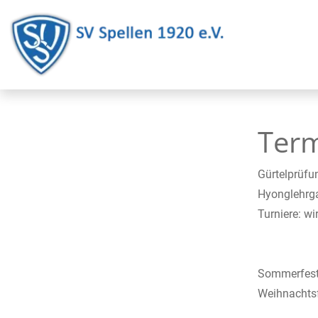
Term
Gürtelprüf
Hyonglehrg
Turniere:
wi
Sommerfest:
Weihnachtsf