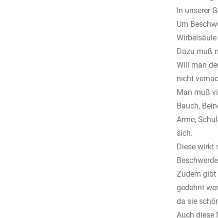
In unserer 
Um Beschwer
Wirbelsäule
Dazu muß ma
Will man de
nicht verna
Man muß vie
Bauch, Beine
Arme, Schul
sich.
Diese wirkt 
Beschwerden
Zudem gibt 
gedehnt we
da sie schö
Auch diese 