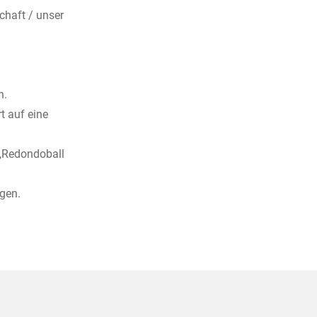
haft / unser
n.
t auf eine
d,Redondoball
ogen.