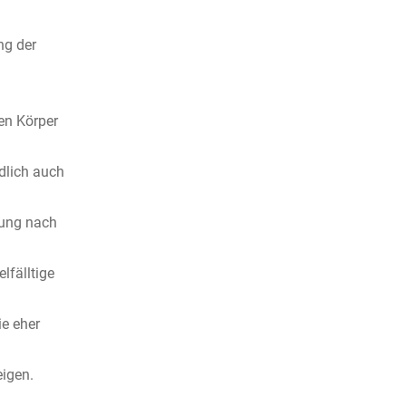
ng der
en Körper
dlich auch
tung nach
lfälltige
e eher
eigen.