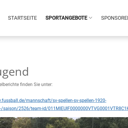
STARTSEITE
SPORTANGEBOTE
SPONSORE
ugend
elberichte finden Sie unter:
.fussball.de/mannschaft/sv-spellen-sv-spellen-1920-
n/-/saison/2526/team-id/011MIEUIF0000000VTVG0001VTR8C1